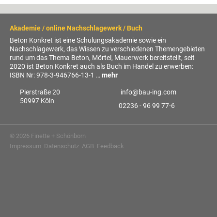
Akademie / online Nachschlagewerk / Buch
Beton Konkret ist eine Schulungsakademie sowie ein
Nachschlagewerk, das Wissen zu verschiedenen Themengebieten
rund um das Thema Beton, Mörtel, Mauerwerk bereitstellt, seit
2020 ist Beton Konkret auch als Buch im Handel zu erwerben:
ISBN Nr: 978-3-946766-13-1 …
mehr
Pierstraße 20
info@
bau-ing.com
50997 Köln
02236 - 96 99 77-6
© 2026 Finette + Schönborn
Impressum
Datenschutz
AGB
Feedback