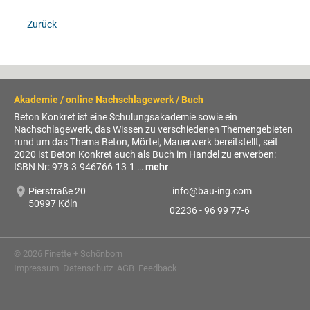
Zurück
Akademie / online Nachschlagewerk / Buch
Beton Konkret ist eine Schulungsakademie sowie ein
Nachschlagewerk, das Wissen zu verschiedenen Themengebieten
rund um das Thema Beton, Mörtel, Mauerwerk bereitstellt, seit
2020 ist Beton Konkret auch als Buch im Handel zu erwerben:
ISBN Nr: 978-3-946766-13-1 …
mehr
Pierstraße 20
info@
bau-ing.com
50997 Köln
02236 - 96 99 77-6
© 2026 Finette + Schönborn
Impressum
Datenschutz
AGB
Feedback